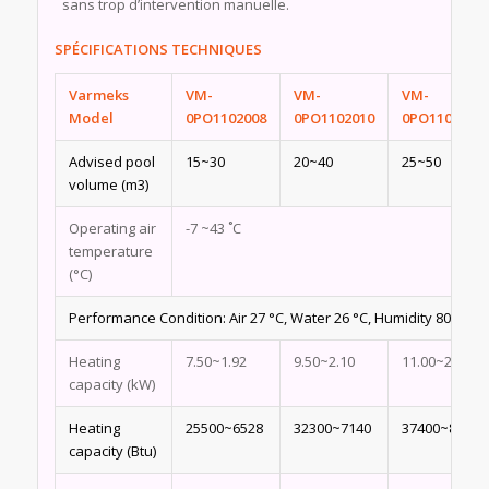
sans trop d’intervention manuelle.
SPÉCIFICATIONS TECHNIQUES
Varmeks
VM-
VM-
VM-
Model
0PO1102008
0PO1102010
0PO1102011
Advised pool
15~30
20~40
25~50
volume (m3)
Operating air
-7 ~43 ˚C
temperature
(°C)
Performance Condition: Air 27 °C, Water 26 °C, Humidity 80%
Heating
7.50~1.92
9.50~2.10
11.00~2.50
capacity (kW)
Heating
25500~6528
32300~7140
37400~8500
capacity (Btu)