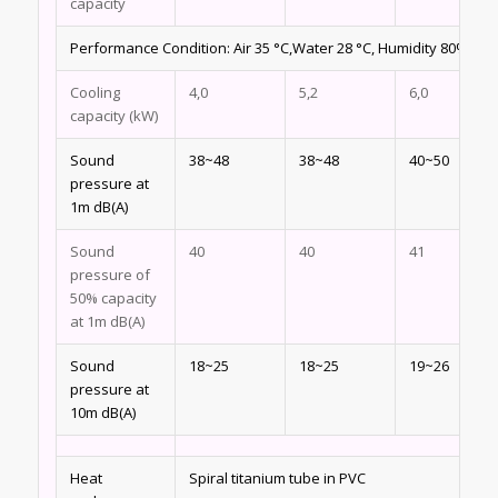
capacity
Performance Condition: Air 35 °C,Water 28 °C, Humidity 80%
Cooling
4,0
5,2
6,0
capacity (kW)
Sound
38~48
38~48
40~50
pressure at
1m dB(A)
Sound
40
40
41
pressure of
50% capacity
at 1m dB(A)
Sound
18~25
18~25
19~26
pressure at
10m dB(A)
Heat
Spiral titanium tube in PVC