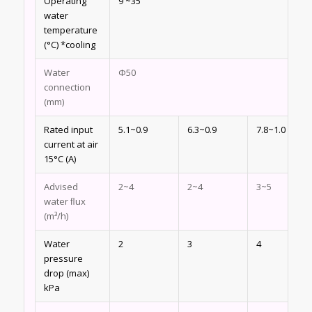
Operating
9 ~35
water
temperature
(°C) *cooling
Water
Φ50
connection
(mm)
Rated input
5.1~0.9
6.3~0.9
7.8~1.0
current at air
15°C (A)
Advised
2~4
2~4
3~5
water ﬂux
(m³/h)
Water
2
3
4
pressure
drop (max)
kPa