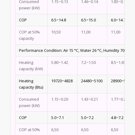
Consumed
1.15~0.13
1.46~0.14
1.83~0.17
power (kW)
COP
6.5~14.8
6.5~15.0
6.0~14.7
COP at 50%
10,50
11,00
11,00
capacity
Performance Condition: Air 15 °C, Water 26 °C, Humidity 70%
Heating
5.80~1.42
7.2~1.50
8.5~1.65
capacity (kW)
Heating
19720~4828
24480~5100
28900~5610
capacity (Btu)
Consumed
1.15~0.20
1.43~0.21
1.77~0.23
power (kW)
COP
5.0~7.1
5.0~7.2
4.8~7.2
COP at 50%
6,50
6,50
6,50