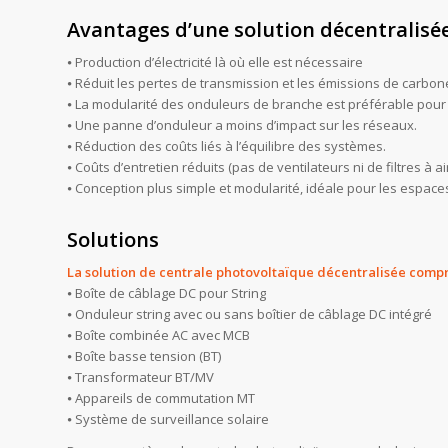
Avantages d’une solution décentralisé
⦁ Production d’électricité là où elle est nécessaire
⦁ Réduit les pertes de transmission et les émissions de carbo
⦁ La modularité des onduleurs de branche est préférable pour 
⦁ Une panne d’onduleur a moins d’impact sur les réseaux.
⦁ Réduction des coûts liés à l’équilibre des systèmes.
⦁ Coûts d’entretien réduits (pas de ventilateurs ni de filtres à a
⦁ Conception plus simple et modularité, idéale pour les espaces
Solutions
La solution de centrale photovoltaïque décentralisée comp
⦁ Boîte de câblage DC pour String
⦁ Onduleur string avec ou sans boîtier de câblage DC intégré
⦁ Boîte combinée AC avec MCB
⦁ Boîte basse tension (BT)
⦁ Transformateur BT/MV
⦁ Appareils de commutation MT
⦁ Système de surveillance solaire