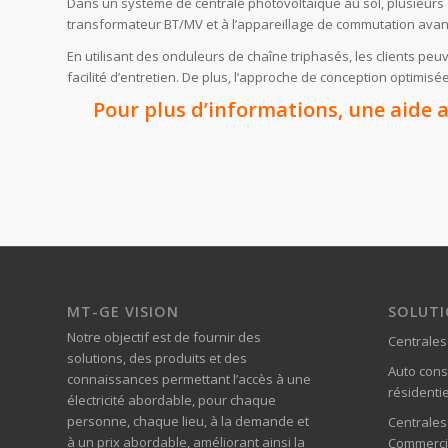
Dans un système de centrale photovoltaïque au sol, plusieurs 
transformateur BT/MV et à l’appareillage de commutation ava
En utilisant des onduleurs de chaîne triphasés, les clients peu
facilité d’entretien. De plus, l’approche de conception optimis
Pour plus d’informations, une aide 
MT-GE VISION
SOLUT
Notre objectif est de fournir des
Centrales
solutions, des produits et des
Auto con
connaissances permettant l’accès à une
résidentie
électricité abordable, pour chaque
personne, chaque lieu, à la demande et
Centrales
à un prix abordable, améliorant ainsi la
Commerci