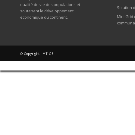
qualité de vie des populations et
Solution 
soutenant le développement
Mini Grid 
économique du continent.
communau
© Copyright - MT-GE
Sign In