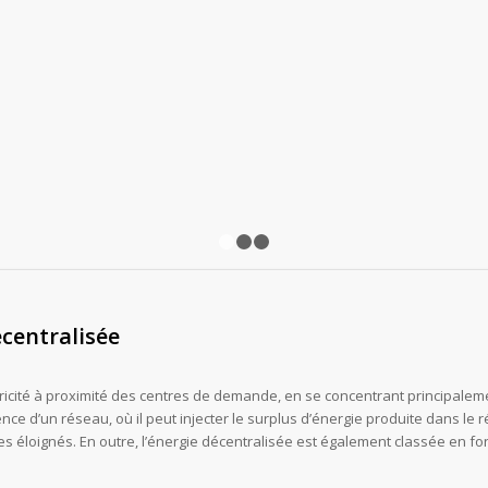
1
2
3
centralisée
ctricité à proximité des centres de demande, en se concentrant principalem
nce d’un réseau, où il peut injecter le surplus d’énergie produite dans le
éloignés. En outre, l’énergie décentralisée est également classée en fo