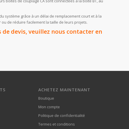
rs boîtes de couplage CA sont connectées à la boîte BT, au
l du système grâce à un délai de remplacement court et à la
u de réduire facilement la taille de leurs projets.
de devis, veuillez nous contacter en
ITS
ACHETEZ MAINTENANT
Boutique
Mon compte
Politique de confidentialité
Termes et conditions