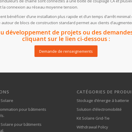
onduleurs de chaîne sont connectés à une boîte de couplage CA et plusieu
nt la connexion au réseau moyenne tension.
vent bénéficier d’une installation plus rapide et d’un temps d’arrêt minima
ée autour de blocs de construction standard permet aux clients d’augmenter o
au développement de projets ou des demandes 
cliquant sur le lien ci-dessous :
Demande de renseignements
IONS
CATÉGORIES DE PRODU
 Solaire
Stockage d’énergie á batterie
sommation pour bâtiments
Solution d’électromobilité
ls.
Kit Solaire Grid-Tie
 Solaire pour bâtiments
Withdrawal Policy
al.