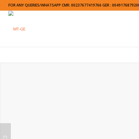
FOR ANY QUERIES/WHATSAPP CMR: 00237677419766 GER : 004917687920