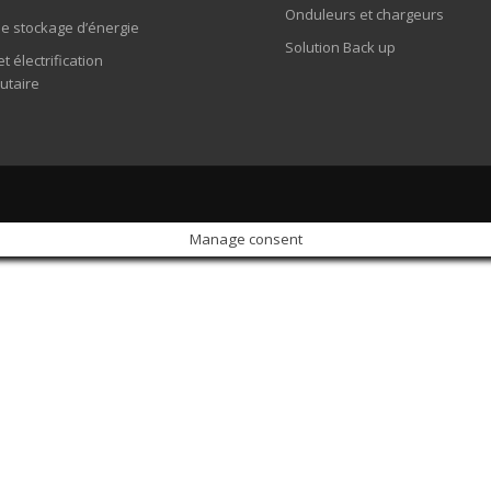
Onduleurs et chargeurs
de stockage d’énergie
Solution Back up
et électrification
taire
Manage consent