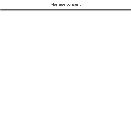
Manage consent
Sign In
The password must have a minimum of 8 characters of numbers and
letters, contain at least 1 capital letter