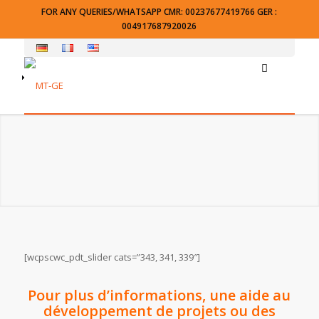
FOR ANY QUERIES/WHATSAPP CMR: 00237677419766 GER :
004917687920026
[wcpscwc_pdt_slider cats=”343, 341, 339″]
Pour plus d’informations, une aide au
développement de projets ou des