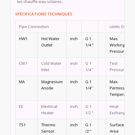
les chauffe-eau solaires.
SPÉCIFICATIONS TECHNIQUES
Pipe Connection
Limits Of Use
HW1
Hot Water
inch
G 1
Max.
Outlet
1/4 “
Working
Pressure
CW1
Cold Water
inch
G 1
Test
Inlet
1/4 “
Pressure
MA
Magnesium
inch
G 1
Max.
Anode
1/4″
Permissible
Temperature
EE
Electrical
inch
G 1
Heat
Heater
1/2 “
Exchanger
TS1
Thermo
inch
G 1
Surface
Sensor
/2 “
Area