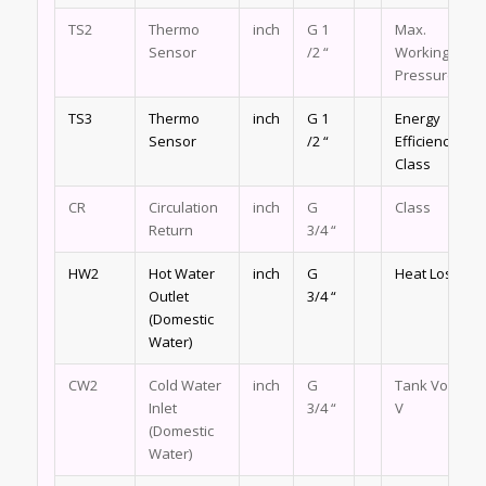
TS2
Thermo
inch
G 1
Max.
Sensor
/2 “
Working
Pressure
TS3
Thermo
inch
G 1
Energy
Sensor
/2 “
Efficiency
Class
CR
Circulation
inch
G
Class
Return
3/4 “
HW2
Hot Water
inch
G
Heat Loss S
Outlet
3/4 “
(Domestic
Water)
CW2
Cold Water
inch
G
Tank Volume
Inlet
3/4 “
V
(Domestic
Water)