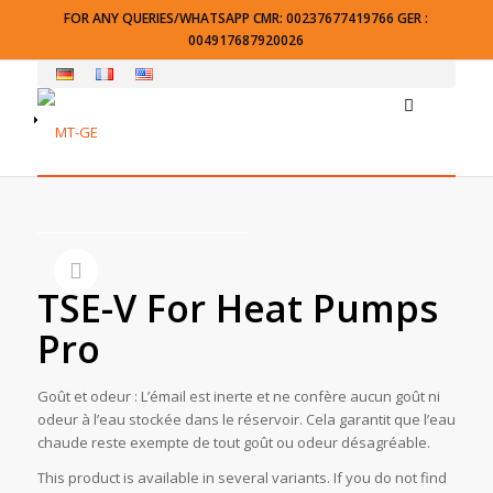
FOR ANY QUERIES/WHATSAPP CMR: 00237677419766 GER :
004917687920026
TSE-V For Heat Pumps
Pro
Goût et odeur : L’émail est inerte et ne confère aucun goût ni
odeur à l’eau stockée dans le réservoir. Cela garantit que l’eau
chaude reste exempte de tout goût ou odeur désagréable.
This product is available in several variants. If you do not find